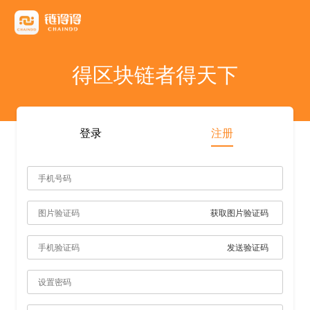
友情链接
AICoin
Blockchain Business Community
MyToken
TokenInsight
币看
布洛克
陀螺财经
优盾交易所钱包
优优财经
指股网
比特币行情
PANews
人人都懂区
得区块链者得天下
雷電财經
登录
注册
获取图片验证码
发送验证码