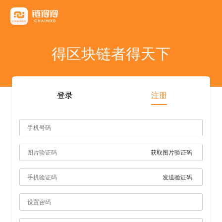
友情链接
AICoin
Blockchain Business Community
MyToken
TokenInsight
币看
布洛克
陀螺财经
优盾交易所钱包
优优财经
指股网
比特币行情
PANews
人人都懂区
得区块链者得天下
雷電财經
登录
注册
获取图片验证码
发送验证码