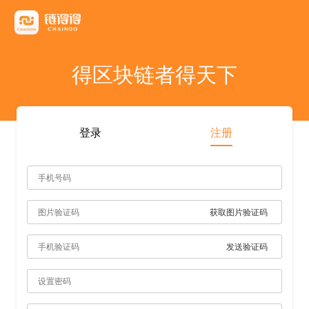
友情链接
AICoin
Blockchain Business Community
MyToken
TokenInsight
币看
布洛克
陀螺财经
优盾交易所钱包
优优财经
指股网
比特币行情
PANews
人人都懂区
得区块链者得天下
雷電财經
登录
注册
获取图片验证码
发送验证码