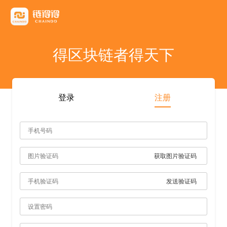
友情链接
AICoin
Blockchain Business Community
MyToken
TokenInsight
币看
布洛克
陀螺财经
优盾交易所钱包
优优财经
指股网
比特币行情
PANews
人人都懂区
得区块链者得天下
雷電财經
登录
注册
获取图片验证码
发送验证码