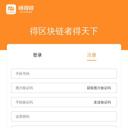
友情链接
AICoin
Blockchain Business Community
MyToken
TokenInsight
币看
布洛克
陀螺财经
优盾交易所钱包
优优财经
指股网
比特币行情
PANews
人人都懂区
得区块链者得天下
雷電财經
登录
注册
获取图片验证码
发送验证码