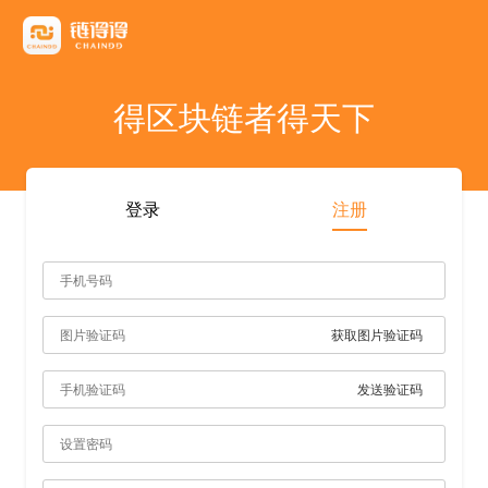
友情链接
AICoin
Blockchain Business Community
MyToken
TokenInsight
币看
布洛克
陀螺财经
优盾交易所钱包
优优财经
指股网
比特币行情
PANews
人人都懂区
得区块链者得天下
雷電财經
登录
注册
获取图片验证码
发送验证码