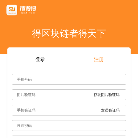
友情链接
AICoin
Blockchain Business Community
MyToken
TokenInsight
币看
布洛克
陀螺财经
优盾交易所钱包
优优财经
指股网
比特币行情
PANews
人人都懂区
得区块链者得天下
雷電财經
登录
注册
获取图片验证码
发送验证码