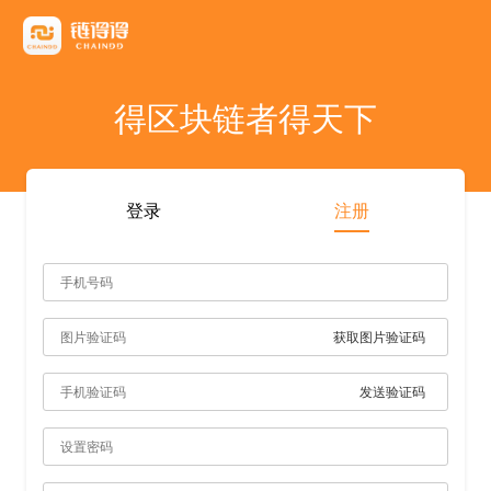
友情链接
AICoin
Blockchain Business Community
MyToken
TokenInsight
币看
布洛克
陀螺财经
优盾交易所钱包
优优财经
指股网
比特币行情
PANews
人人都懂区
得区块链者得天下
雷電财經
登录
注册
获取图片验证码
发送验证码