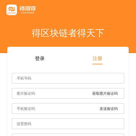
友情链接
AICoin
Blockchain Business Community
MyToken
TokenInsight
币看
布洛克
陀螺财经
优盾交易所钱包
优优财经
指股网
比特币行情
PANews
人人都懂区
得区块链者得天下
雷電财經
登录
注册
获取图片验证码
发送验证码