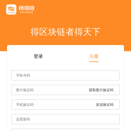
友情链接
AICoin
Blockchain Business Community
MyToken
TokenInsight
币看
布洛克
陀螺财经
优盾交易所钱包
优优财经
指股网
比特币行情
PANews
人人都懂区
得区块链者得天下
雷電财經
登录
注册
获取图片验证码
发送验证码