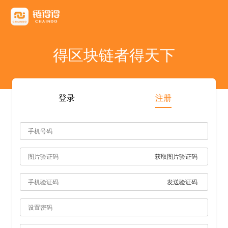
友情链接
AICoin
Blockchain Business Community
MyToken
TokenInsight
币看
布洛克
陀螺财经
优盾交易所钱包
优优财经
指股网
比特币行情
PANews
人人都懂区
得区块链者得天下
雷電财經
登录
注册
获取图片验证码
发送验证码