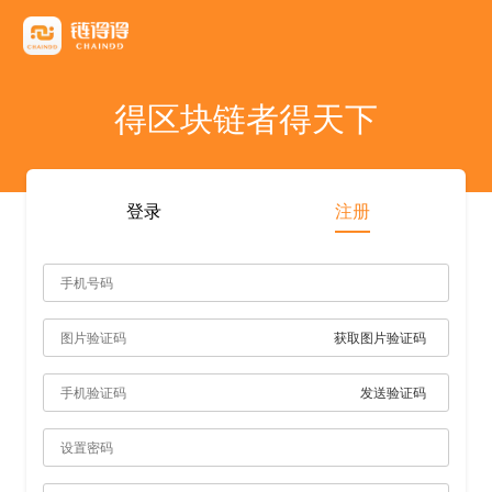
友情链接
AICoin
Blockchain Business Community
MyToken
TokenInsight
币看
布洛克
陀螺财经
优盾交易所钱包
优优财经
指股网
比特币行情
PANews
人人都懂区
得区块链者得天下
雷電财經
登录
注册
获取图片验证码
发送验证码