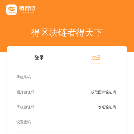
友情链接
AICoin
Blockchain Business Community
MyToken
TokenInsight
币看
布洛克
陀螺财经
优盾交易所钱包
优优财经
指股网
比特币行情
PANews
人人都懂区
得区块链者得天下
雷電财經
登录
注册
获取图片验证码
发送验证码