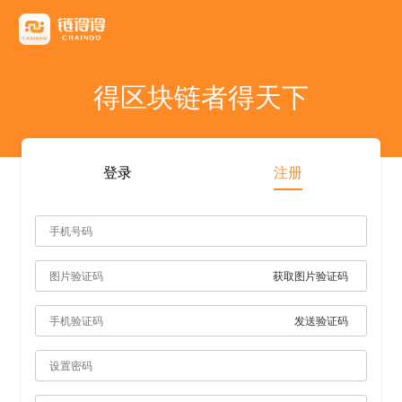
友情链接
AICoin
Blockchain Business Community
MyToken
TokenInsight
币看
布洛克
陀螺财经
优盾交易所钱包
优优财经
指股网
比特币行情
PANews
人人都懂区
得区块链者得天下
雷電财經
登录
注册
获取图片验证码
发送验证码