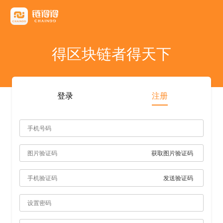
友情链接
AICoin
Blockchain Business Community
MyToken
TokenInsight
币看
布洛克
陀螺财经
优盾交易所钱包
优优财经
指股网
比特币行情
PANews
人人都懂区
得区块链者得天下
雷電财經
登录
注册
获取图片验证码
发送验证码