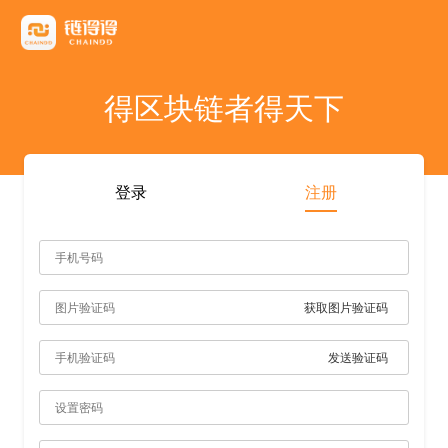
友情链接
AICoin
Blockchain Business Community
MyToken
TokenInsight
币看
布洛克
陀螺财经
优盾交易所钱包
优优财经
指股网
比特币行情
PANews
人人都懂区
得区块链者得天下
雷電财經
登录
注册
获取图片验证码
发送验证码