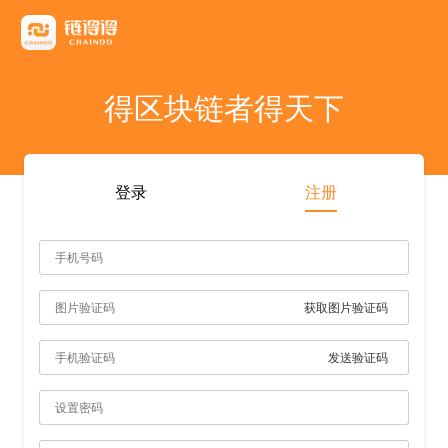
友情链接
AICoin
Blockchain Business Community
MyToken
TokenInsight
币看
布洛克
陀螺财经
优盾交易所钱包
优优财经
指股网
比特币行情
PANews
人人都懂区
得区块链者得天下
雷電财經
登录
注册
获取图片验证码
发送验证码