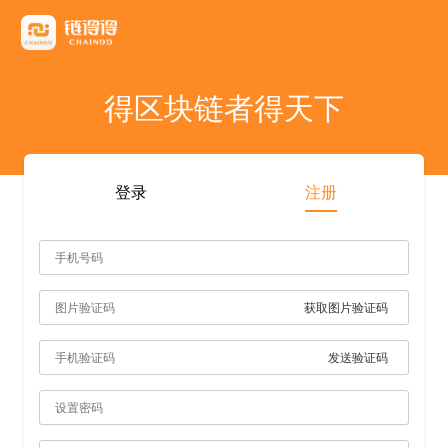
友情链接
AICoin
Blockchain Business Community
MyToken
TokenInsight
币看
布洛克
陀螺财经
优盾交易所钱包
优优财经
指股网
比特币行情
PANews
人人都懂区
得区块链者得天下
雷電财經
登录
注册
获取图片验证码
发送验证码