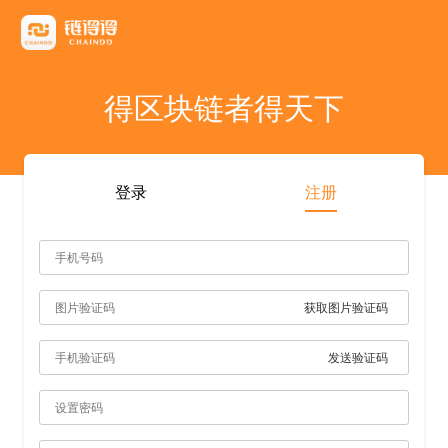
友情链接
AICoin
Blockchain Business Community
MyToken
TokenInsight
币看
布洛克
陀螺财经
优盾交易所钱包
优优财经
指股网
比特币行情
PANews
人人都懂区
得区块链者得天下
雷電财經
登录
注册
获取图片验证码
发送验证码