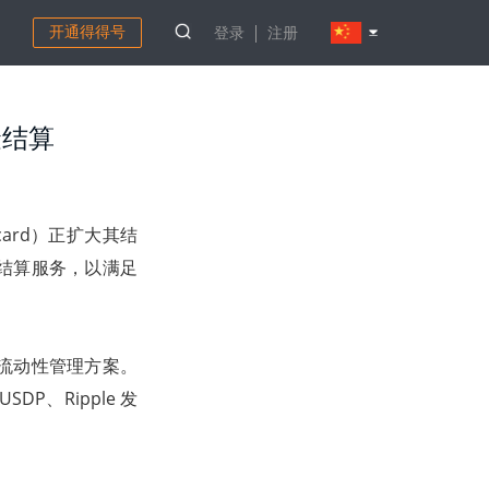
开通得得号
登录
注册
金结算
card）正扩大其结
结算服务，以满足
流动性管理方案。
SDP、Ripple 发