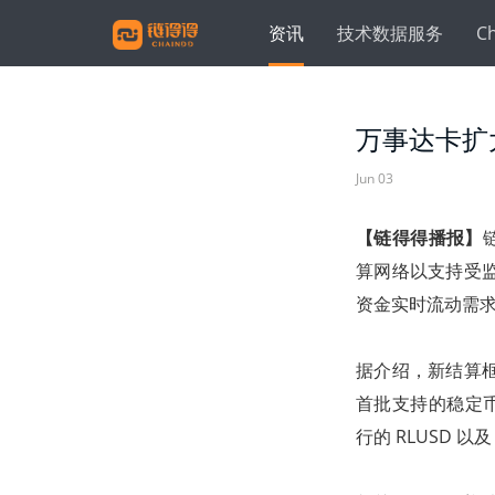
资讯
技术数据服务
C
万事达卡扩
Jun 03
【链得得播报】
算网络以支持受
资金实时流动需
据介绍，新结算
首批支持的稳定币包括 
行的 RLUSD 以及 