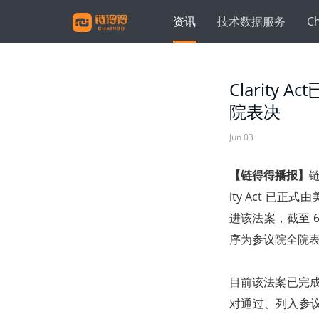
资讯
技术数据服务
C
Clarit
院表决
Jun 03
【链得得播报】
链
ity Act 已
进该法案，截至 
序为参议院全院
目前该法案已完成
对通过、列入参