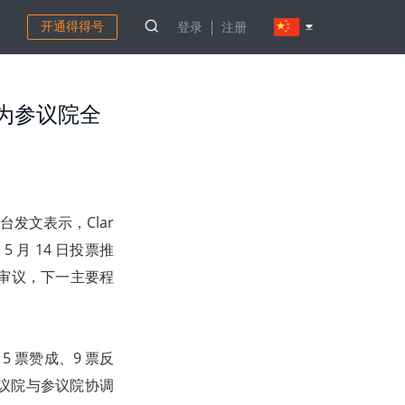
开通得得号
登录
注册
序为参议院全
 平台发文表示，Clar
 月 14 日投票推
院审议，下一主要程
 票赞成、9 票反
议院与参议院协调