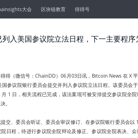
hainsights大会
区块链教育
得得号
y Act已列入美国参议院立法日程，下一主要程
得得（微信号：ChainDD）06月03日讯，Bitcoin News 在 X
正式由美国参议院银行委员会提交并列入参议院立法日程。该委员会于 5
6 月 1 日，相关流程已完成，该法案现可被安排提交参议院全
表决。
提交、委员会听证、委员会审议修订、在参议院银行委员会以 15
议院日程，待进行参议院全院辩论及修正、参议院全院表决、众