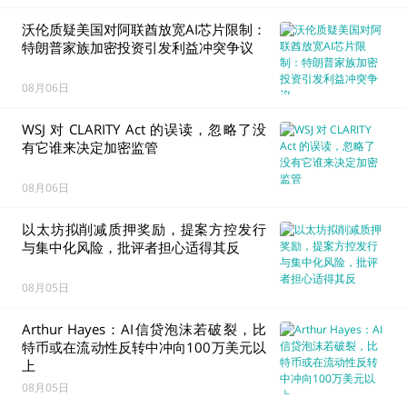
特币储备
沃伦质疑美国对阿联酋放宽AI芯片限制：
美国财政部制裁加密交易所Shelbit和Aban Tether，
特朗普家族加密投资引发利益冲突争议
称其协助伊朗转移资金
08月06日
上市比特币矿企CleanSpark增持7枚比特币，持仓达
1.3931万枚
WSJ 对 CLARITY Act 的误读，忽略了没
有它谁来决定加密监管
特朗普媒体集团退出两项Crypto.com相关加密业
务，包括CRO储备及预测市场计划
08月06日
Morgan Stanley旗下MSBT过去3天累计提取332.85
以太坊拟削减质押奖励，提案方控发行
枚比特币
与集中化风险，批评者担心适得其反
SharpLink CEO反对EIP-8363，称其可能削弱ETH相
08月05日
对比特币的核心优势
Arthur Hayes：AI信贷泡沫若破裂，比
分析师：花旗下调美光评级，预计内存价格明年5月
特币或在流动性反转中冲向100万美元以
季度见顶
上
08月05日
Bybit就15亿美元黑客攻击起诉朝鲜及Lazarus