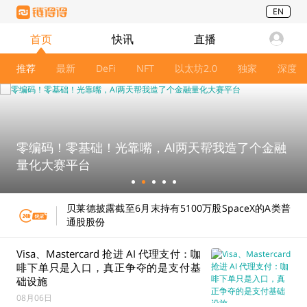
EN
首页
快讯
直播
推荐
最新
DeFi
NFT
以太坊2.0
独家
深度
零编码！零基础！光靠嘴，AI两天帮我造了个金融
量化大赛平台
Bybit就15亿美元黑客攻击起诉朝鲜及Lazarus
Group，并获资产冻结令
贝莱德披露截至6月末持有5100万股SpaceX的A类普
通股股份
Visa、Mastercard 抢进 AI 代理支付：咖
纽约梅隆银行增持145万美元Strategy股票
啡下单只是入口，真正争夺的是支付基
础设施
Capital B一年增至3140枚比特币，打造欧洲首个比
08月06日