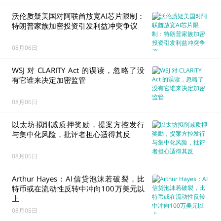
大规模云厂商贡献近半
沃伦质疑美国对阿联酋放宽AI芯片限制：
特朗普家族加密投资引发利益冲突争议
摩根士丹利旗下MSBT比特币持仓价值超4.06亿美元
08月06日
中国人民银行上海总部：持续防范处置虚拟货币交易
炒作风险
WSJ 对 CLARITY Act 的误读，忽略了没
有它谁来决定加密监管
黄金有望创1月以来最佳单周表现，非农数据成为关
键焦点
08月06日
韩国警察厅选定Upbit母公司Dunamu保管扣押虚拟
以太坊拟削减质押奖励，提案方控发行
资产，合约期1年
与集中化风险，批评者担心适得其反
Ether.fi将weETH调整为普通以太坊质押代币，再质
08月05日
押转至weETHs
Arthur Hayes：AI信贷泡沫若破裂，比
Chainlink回购13.99万枚LINK并转入储备钱包，价值
特币或在流动性反转中冲向100万美元以
约113万美元
上
08月05日
经济学家批评CLARITY Act延期：美国或失去加密行