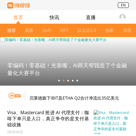
EN
首页
快讯
直播
推荐
最新
DeFi
NFT
以太坊2.0
独家
深度
零编码！零基础！光靠嘴，AI两天帮我造了个金融
量化大赛平台
经济学家批评CLARITY Act延期：美国或失去加密行
业领导地位
贝莱德旗下IBIT及ETHA Q2合计净流出35亿美元
Remixpoint比特币出借本金规模约1501.27枚BTC，
Visa、Mastercard 抢进 AI 代理支付：咖
2月至7月获借款费用约12.44枚BTC
啡下单只是入口，真正争夺的是支付基
础设施
数据：2026年全球AI相关融资已达3440亿美元，超
08月06日