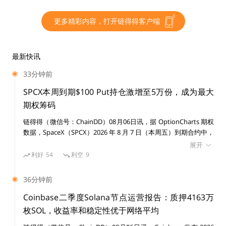
更多精彩内容，打开链得得客户端
最新快讯
33分钟前
SPCX本周到期$100 Put持仓激增至5万份，成为最大
期权筹码
链得得（微信号：ChainDD）08月06日讯，据 OptionCharts 期权
数据，SpaceX（SPCX）2026 年 8 月 7 日（本周五）到期合约中，
100 美元行权价 Put 期权未平仓合约升至 50,158 份，占据当前期
展开
权持仓最高水平之一。 截至目前，SPCX 100 美元价位 Call 未平仓
利好
54
利空
9
合约为 4,655 份，Put/Call 比达到 10.78，显示市场资金在该价位
集中布局下行保护或看跌头寸。 此前消息，昨日美股收盘，SPCX
36分钟前
收盘价为 108.27 美元，跌幅超 13%。
Coinbase二季度Solana节点运营报告：质押4163万
枚SOL，收益率和稳定性优于网络平均