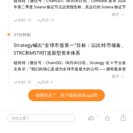
链得得（微信号：ChainDD）08月06日讯，Coinbase 发布 2026
年第二季度 Solana 验证节点运营报告称，其运行的 Solana 验证节
点在收益率、稳定性和基础设施分布方面均优于网络平均水平。数
展开
据显示，Coinbase 目前通过 23 个验证节点质押约 4163 万枚
利好
15
利空
21
SOL，占 Solana 全网质押量的 9.72%，节点分布于 7 个国家，包
括美国、英国、德国、日本、新加坡等地区。核心运营数据如下：
37分钟前
质押规模：4163 万 SOL，占全网质押量 9.72%； 质押收益率：Q2
2026 季度 APY 为 6.52%，高于全网平均 6.38%，领先 14 个基点；
Strategy喊出“全球市值第一”目标：以比特币储备、
区块跳过率（skip rate）：0.035%，低于全网平均 0.136%，约为
STRC和MSTR打造新型资本体系
网络平均水平的四分之一。 Coinbase 表示，其验证节点采用多客
链得得（微信号：ChainDD）08月06日讯，Strategy 在 X 平台发
户端架构，目前运行 Harmonic、Jito、JitoBAM 和 Firedancer 等
文表示：“我们的雄心是成为全球市值最大的公司——拥有最多资
4 种客户端，所有方案均经过 Solana Foundation 审核，不采用可
本化的比特币（BTC）、发行最强大的信用工具（STRC），并创造
能影响用户体验的激进 MEV 时间策略。在基础设施方面，
展开
最佳股票资产（MSTR）。” Strategy 表示其战略核心包括三大方
Coinbase 将验证节点部署在两个独立裸机服务商上，并为每个节
利好
33
利空
6
向： 比特币储备：持续积累 BTC，将比特币作为长期资本资产；
点配置异地备份，以降低单点故障风险。同时，公司表示已将整个
信用工具：通过 STRC 等优先股和其他金融工具拓展资本来源； 股
验证节点集群迁移至 DoubleZero 网络，实现约 99.9%的会话可用
都看到这了，快下载链得得app吧
票价值：通过 MSTR 股票为投资者提供比特币敞口，并提升股东价
率。 Coinbase 还透露，正在为 Solana 预计于 2026 年晚些时候推
值。 Strategy 目前是全球持有比特币数量最多的上市公司之一。
进的 Alpenglow 共识升级做准备，包括运行社区测试节点、开发
公司近年来通过发行股票、可转换债券及优先股等方式融资，并将
新的共识健康监控工具，以及完成相关投票账户升级验证。
1
你怎么看？
募集资金用于购买 BTC，形成“资本市场融资—增持比特币—提升
公司价值”的循环模式。 Strategy 创始人 Michael Saylor 长期认
为，比特币是数字时代的稀缺资本，公司希望通过持续扩大 BTC