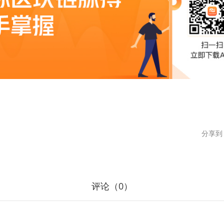
分享到
评论（
0
）