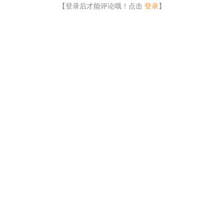
【登录后才能评论哦！点击
登录
】
ight
币看
布洛克科技
和讯区块链
黑钻评级
互链脉搏
降维安全实验室
交易
News
人人都懂区块链
链圈网
币贝
溪塔科技
毛球科技
币圈子
比特范
第一