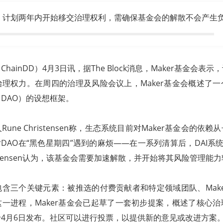
会：计划两年内开始移交治理权利，需确保基金会的解散不会产生
hainDD）4月3日讯，据The Block消息，Maker基金会表
理权力。在周四的治理及风险会议上，Maker基金会概述了
DAO）的设想框架。
人Rune Christensen称，生态系统目前对Maker基金会的
rDAO在“黑色星期四”遇到的麻烦——在一系列清算后，DAI系统
istensen认为，该基金会需要加速解散，并开始将其风险管理能
含三个关键元素：被推选的付费贡献者和特定领域团队、Mak
一进程，Maker基金会已起草了一套初步提案，概述了核心
4月6日发布。社区可以进行投票，以提供新的意见或改进方案