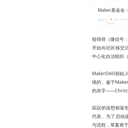
Maker基金
影响
00:00
链得得（微信号：C
开始向社区移交治
中心化自治组织（
MakerDAO创始
续的。鉴于Make
的赤字——Chr
拟议的设想框架包
代表。为了启动这
与流程，草案将于