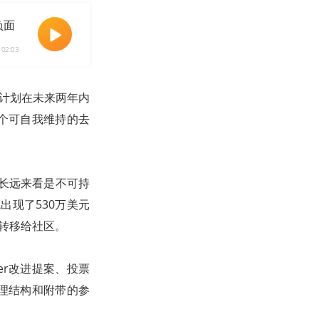
负面
02:03
示，计划在未来两年内
一个可自我维持的去
依赖从长远来看是不可持
出现了530万美元
力转移给社区。
er改进提案、投票
治理结构和附带的参
。