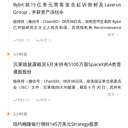
Bybit就15亿美元黑客攻击起诉朝鲜及Lazarus
Group，并获资产冻结令
链得得（微信号：ChainDD）08月08日讯，加密货币交易所 Bybit
已对朝鲜民主主义人民共和国、其情报机构 Reconnaissance
General Bureau（RGB）及受国家制裁的黑客组织 Lazarus Group
展开
提起民事诉讼，涉及一宗价值 15 亿美元的黑客攻击事件。 美国联
利好
15
利空
9
邦法院发布初步禁令，禁止在诉讼期间转移或消散与该案有关的已
识别资产。
3小时前
贝莱德披露截至6月末持有5100万股SpaceX的A类普
通股股份
链得得（微信号：ChainDD）08月08日讯，据美国证券交易委员
会（SEC）文件，贝莱德(BLK.N)披露，截至 6 月 30 日，其持有
SpaceX(SPCX.O)5100 万股 A 类普通股股份。
展开
利好
51
利空
6
3小时前
纽约梅隆银行增持145万美元Strategy股票