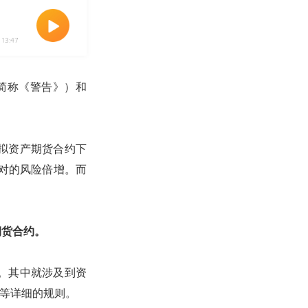
13:47
简称《警告》）和
拟资产期货合约下
对的风险倍增。而
期货合约。
。其中就涉及到资
钱等详细的规则。