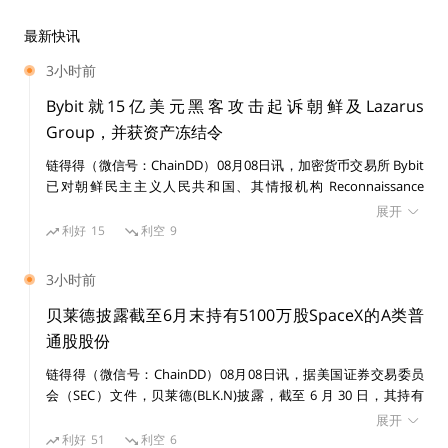
最新快讯
3小时前
Bybit就15亿美元黑客攻击起诉朝鲜及Lazarus
Group，并获资产冻结令
链得得（微信号：ChainDD）08月08日讯，加密货币交易所 Bybit
已对朝鲜民主主义人民共和国、其情报机构 Reconnaissance
General Bureau（RGB）及受国家制裁的黑客组织 Lazarus Group
展开
提起民事诉讼，涉及一宗价值 15 亿美元的黑客攻击事件。 美国联
利好
15
利空
9
邦法院发布初步禁令，禁止在诉讼期间转移或消散与该案有关的已
识别资产。
3小时前
贝莱德披露截至6月末持有5100万股SpaceX的A类普
通股股份
链得得（微信号：ChainDD）08月08日讯，据美国证券交易委员
会（SEC）文件，贝莱德(BLK.N)披露，截至 6 月 30 日，其持有
SpaceX(SPCX.O)5100 万股 A 类普通股股份。
展开
利好
51
利空
6