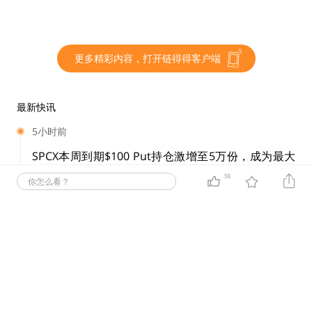
更多精彩内容，打开链得得客户端
最新快讯
5小时前
SPCX本周到期$100 Put持仓激增至5万份，成为最大
期权筹码
38
你怎么看？
链得得（微信号：ChainDD）08月06日讯，据 OptionCharts 期权
数据，SpaceX（SPCX）2026 年 8 月 7 日（本周五）到期合约中，
取消
发布
100 美元行权价 Put 期权未平仓合约升至 50,158 份，占据当前期
展开
权持仓最高水平之一。 截至目前，SPCX 100 美元价位 Call 未平仓
利好
114
利空
24
合约为 4,655 份，Put/Call 比达到 10.78，显示市场资金在该价位
集中布局下行保护或看跌头寸。 此前消息，昨日美股收盘，SPCX
5小时前
收盘价为 108.27 美元，跌幅超 13%。
Coinbase二季度Solana节点运营报告：质押4163万